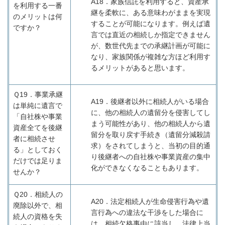
A18
．家族信託を利用すると、資産承
を利用する一番
継を柔軟に、ある意味わがままを実現
のメリットは何
することが可能になります。例えば遺
ですか？
言では直近の相続しか指定できません
が、数世代先までの承継計画が可能に
なり、家族関係が複雑な方ほど利用す
るメリットがあると思います。
Ｑ19．
事業承継
A19
．後継者以外に相続人がいる場合
は単純に遺言で
に、他の相続人の遺留分を侵害してし
「自社株や事業
まう可能性があり、他の相続人から遺
資産全てを後継
留分を取り戻す手続き（遺留分減殺請
者に相続させ
求）をされてしまうと、当初の目的通
る」としておく
り後継者への自社株や事業資産の集中
だけでは足りま
化ができなくなることもあります。
せんか？
Ｑ20．
相続人の
A20
．法定相続人が生命侵害行為や遺
廃除以外で、相
言行為への違法な干渉をした場合に
続人の資格を失
は、相続欠格事由に該当し、法律上当