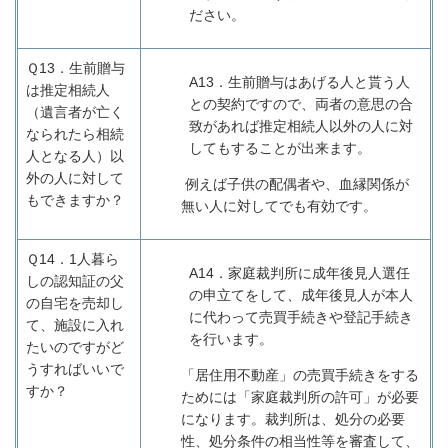
ださい。
Ｑ13．
生前贈与
A13
．生前贈与はあげる人と貰う人
は推定相続人
との契約ですので、両者の意思の合
（遺言者が亡く
致があれば推定相続人以外の人に対
なられたら相続
してもすることが出来ます。
人となる人）以
外の人に対して
例えば子供の配偶者や、血縁関係が
もできますか？
無い人に対してでも有効です。
Ｑ14．
1
人暮ら
A14
．家庭裁判所に成年後見人選任
しの認知証の父
の申立てをして、成年後見人が本人
の自宅を売却し
に代わって売買手続きや登記手続き
て、施設に入れ
を行います。
たいのですがど
うすればいいで
「居住用不動産」の売買手続きをする
すか？
ためには「家庭裁判所の許可」が必要
になります。裁判所は、処分の必要
性、処分条件の相当性等を審査して、