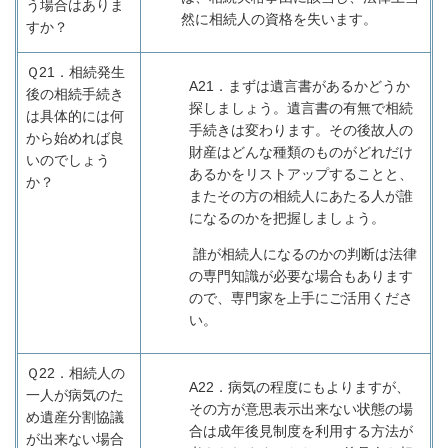
う場合はありま
然に相続人の資格を失います。
すか？
Ｑ21．
相続発生
A21
．まずは遺言書があるかどうか
後の相続手続き
探しましょう。遺言書の有無で相続
は具体的には何
手続きは変わります。その後故人の
から始めれば良
財産はどんな種類のものがどれだけ
いのでしょう
あるかをリストアップすることと、
か？
またその方の相続人にあたる人が誰
になるのかを把握しましょう。
誰が相続人になるのかの判断は法律
の専門知識が必要な場合もあります
ので、専門家を上手にご活用くださ
い。
Ｑ22．
相続人の
A22
．病気の程度にもよりますが、
一人が病気のた
その方が意思表示出来ない状態の場
め遺産分割協議
合は成年後見制度を利用する方法が
が出来ない場合