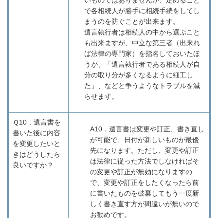
いものではありませんが、定めること
で各相続人が勝手に相続手続をしてし
まうのを防ぐことが出来ます。
遺言執行者は相続人の中から選ぶこと
も出来ますが、中立な第三者（出来れ
ば法律の専門家）を指名しておいたほ
うが、「遺言執行者である相続人が自
分の取り分が多くなるように細工し
た」、などと争うようなトラブルを減
らせます。
Ｑ10．
遺言書を
A10
．遺言書は変更や訂正、書き直し
書いた後に内容
が可能で、日付が新しいものが最優
を変更したいと
先になります。ただし、変更や訂正
きはどうしたら
は法律に従った方法でしなければそ
良いですか？
の変更や訂正が無効になりますの
で、変更や訂正をしたくなったら前
に書いたものを破棄してもう一度新
しく書き直す方が間違いが無いので
お勧めです。