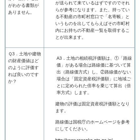
が送られて来ているはずですのでそれ
がわかる書類が
らが参考になります。また、持ってい
ありません。
る不動産の市町村窓口で「名寄帳」と
いうものを出してもらえばその市町村
内にお持ちの不動産一覧を取得するこ
とが出来ます。
Ｑ3．
土地や建物
A3
．土地の相続税評価額は、①「路線
の財産価値はど
価」がある場合は路線価に基づいて算
のように評価す
出（路線価方式）し、②路線価がない
れば良いのです
場合は「固定資産税評価額」に地域ご
か？
とに定められた倍率を乗じて算出（倍
率方式）します。
建物の評価は固定資産税評価額となり
ます。
路線価は国税庁のホームページを参考
にしてください。