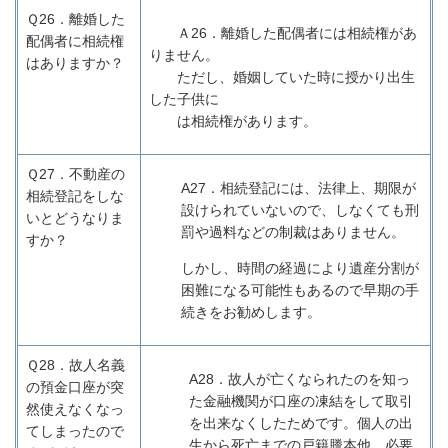
Ｑ26．
離婚した
Ａ26．
離婚した配偶者には相続権があ
配偶者に相続権
りません。
はありますか？
ただし、婚姻していた時に授かり出生
した子供に
は相
続権があります。
Ｑ27．
不動産の
A27
．相続登記には、法律上、期限が
相続登記をしな
設けられていないので、しなくても刑
いとどうなりま
罰や過料などの制裁はありません。
すか？
しかし、時間の経過により遺産分割が
困難になる可能性もあるので早期の手
続きをお勧めします。
Ｑ28．
故人名義
A28
．故人が亡くなられたのを知っ
の預金口座が突
た金融機関が口座の凍結をして取引
然使えなくなっ
を出来なくしたためです。個人の出
てしまったので
生から死亡までの戸籍謄本他、必要