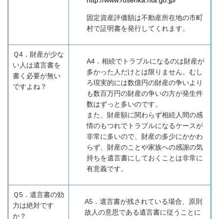
http://www.rosenka.nta.go.jp/
固定資産評価額は不動産所在地の市町
村で証明書を発行してくれます。
Ｑ4．
財産が少な
A4
．相続でトラブルになるのは財産が
い人は遺言書を
多かった人だけとは限りません。むし
書く必要が無い
ろ現実的には数億円の財産の争いより
ですよね？
も数百万円の財産の争いの方が発生件
数はずっと多いのです。
また、財産額に関わらず相続人間の感
情のもつれでトラブルになるケースが
非常に多いので、財産の多少にかかわ
らず、財産のことや家族への感謝の気
持ちを遺言書にしておくことは非常に
有意義です。
Ｑ5．
遺言書の効
A5
．遺言書が残されている場合、原則
力は絶対です
故人の意思である遺言書に従うことに
か？