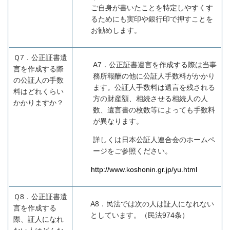
ご自身が書いたことを特定しやすくす
るためにも実印や銀行印で押すことを
お勧めします。
Ｑ7．
公正証書遺
A7
．公正証書遺言を作成する際は当事
言を作成する際
務所報酬の他に公証人手数料がかかり
の公証人の手数
ます。公証人手数料は遺言を残される
料はどれくらい
方の財産額、相続させる相続人の人
かかりますか？
数、遺言書の枚数等によっても手数料
が異なります。
詳しくは日本公証人連合会のホームペ
ージをご参照ください。
http://www.koshonin.gr.jp/yu.html
Ｑ8．
公正証書遺
A8
．民法では次の人は証人になれない
言を作成する
としています。（民法
974
条）
際、証人になれ