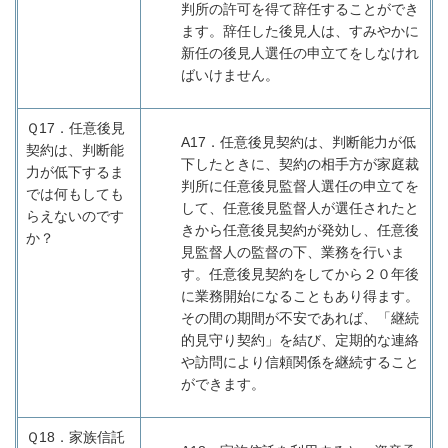
判所の許可を得て辞任することができ
ます。辞任した後見人は、すみやかに
新任の後見人選任の申立てをしなけれ
ばいけません。
Ｑ17．
任意後見
A17
．任意後見契約は、判断能力が低
契約は、判断能
下したときに、契約の相手方が家庭裁
力が低下するま
判所に任意後見監督人選任の申立てを
では何もしても
して、任意後見監督人が選任されたと
らえないのです
きから任意後見契約が発効し、任意後
か？
見監督人の監督の下、業務を行いま
す。任意後見契約をしてから２０年後
に業務開始になることもあり得ます。
その間の期間が不安であれば、「継続
的見守り契約」を結び、定期的な連絡
や訪問により信頼関係を継続すること
ができます。
Ｑ18．
家族信託