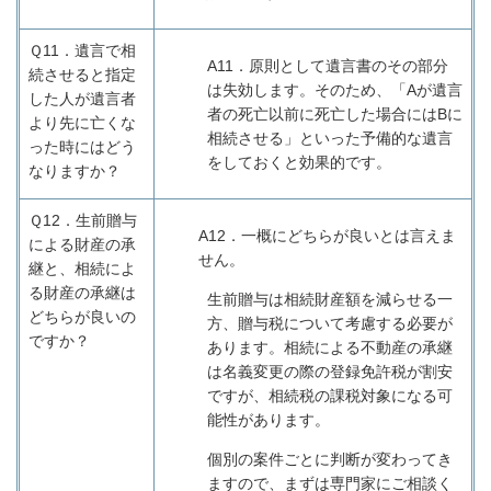
Ｑ11．
遺言で相
A11
．原則として遺言書のその部分
続させると指定
は失効します。そのため、「
A
が遺言
した人が遺言者
者の死亡以前に死亡した場合には
B
に
より先に亡くな
相続させる」といった予備的な遺言
った時にはどう
をしておくと効果的です。
なりますか？
Ｑ12．
生前贈与
A12
．一概にどちらが良いとは言えま
による財産の承
せん。
継と、相続によ
る財産の承継は
生前贈与は相続財産額を減らせる一
どちらが良いの
方、贈与税について考慮する必要が
ですか？
あります。相続による不動産の承継
は名義変更の際の登録免許税が割安
ですが、相続税の課税対象になる可
能性があります。
個別の案件ごとに判断が変わってき
ますので、まずは専門家にご相談く