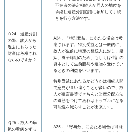
不在者の法定相続人が同人の地位を
承継し遺産分割協議に参加して手続
きを行う方法です。
Ｑ24．
遺産分割
A24
．「特別受益」にあたる場合は考
の際、故人から
慮されます。特別受益とは一般的に、
過去にもらった
故人が生前に特定の相続人に対し、婚
財産は考慮され
姻、養子縁組のため、もしくは生計の
ないのですか？
資本として生前贈与や遺贈を受けてい
るときの利益をいいます。
特別受益にあたるかどうかは相続人間
で意見が食い違うことが多いので、故
人が遺言書等できちんと財産分配方法
の道筋をつけてあればトラブルになる
可能性を減らすことが出来ます。
Ｑ25．
故人の病
A25
．「寄与分」にあたる場合は可能
気の看病をずっ