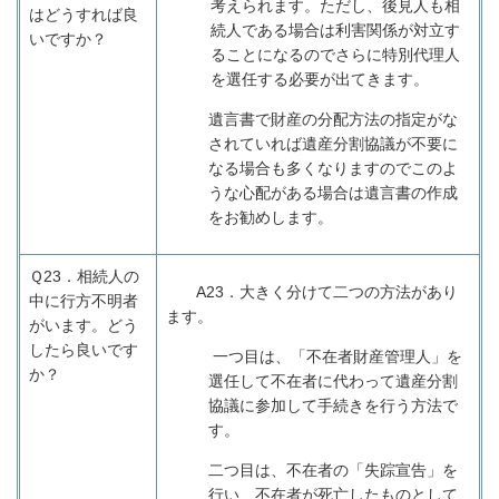
考えられます。ただし、後見人も相
はどうすれば良
続人である場合は利害関係が対立す
いですか？
ることになるのでさらに特別代理人
を選任する必要が出てきます。
遺言書で財産の分配方法の指定がな
されていれば遺産分割協議が不要に
なる場合も多くなりますのでこのよ
うな心配がある場合は遺言書の作成
をお勧めします。
Ｑ23．
相続人の
A23
．大きく分けて二つの方法があり
中に行方不明者
ます。
がいます。どう
したら良いです
一つ目は、「不在者財産管理人」を
か？
選任して不在者に代わって遺産分割
協議に参加して手続きを行う方法で
す。
二つ目は、不在者の「失踪宣告」を
行い、不在者が死亡したものとして