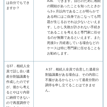
A36.
できます。自己のために相続
は自分でもでき
の開始があったことを知ったときか
ますか？
ら
3
ヶ月以内であることが明らかで
ある時にはご自身でおこなっても問
題が生じるおそれは少ないといえま
す。しかし失敗が許されない手続き
であることを考えると専門家に任せ
るのが無難であるといえます。また
死後
3
ヶ月経過している場合などの
ケースは特に専門家に任せることを
お勧めします。
Ｑ37．
相続人全
Ａ37
．相続人全員で合意した遺産分
員で話し合い遺
割協議書がある場合は、その内容に
産分割協議書を
不服があるからといって遺産分割の
作成したのです
調停を申し立てることはできませ
が、後から考え
ん。
るとやはり内容
に納得できない
ので再度調停で