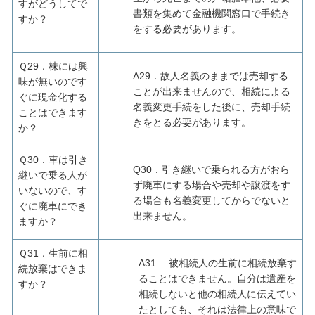
すがどうしてで
書類を集めて金融機関窓口で手続き
すか？
をする必要があります。
Ｑ29．
株には興
A29
．故人名義のままでは売却する
味が無いのです
ことが出来ませんので、相続による
ぐに現金化する
名義変更手続をした後に、売却手続
ことはできます
きをとる必要があります。
か？
Ｑ30．
車は引き
Q30
．引き継いで乗られる方がおら
継いで乗る人が
ず廃車にする場合や売却や譲渡をす
いないので、す
る場合も名義変更してからでないと
ぐに廃車にでき
出来ません。
ますか？
Ｑ31．
生前に相
A31.
被相続人の生前に相続放棄す
続放棄はできま
ることはできません。自分は遺産を
すか？
相続しないと他の相続人に伝えてい
たとしても、それは法律上の意味で