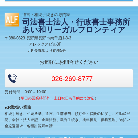
遺言・相続手続きの専門家
司法書士法人・行政書士事務所
あい和リーガルフロンティア
〒380-0823 長野県長野市南千歳1-3-3
アレックスビル3F
ＪＲ長野駅より徒歩5分
お気軽にお問合せください
026-269-8777
受付時間 9:00～19:00
（
）
平日の営業時間外・土日祝日も予約にて対応
●お取扱い業務
相続手続き、相続放棄、遺言、生前贈与、預貯金・保険の払戻し、不動産登
記、会社・法人登記、企業法務、裁判手続き、成年後見、債務整理、過払い
金返還請求、各種許認可申請