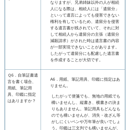
なりますが、兄弟姉妹以外の人が相続
人になる際は、相続人には「遺留分」
といって遺言によっても侵害できない
権利を有しているため、遺留分を侵害
する遺言書が残されていて、それに対
して相続人から遺留分の主張（遺留分
減殺請求）がされた時は遺言書の内容
が一部実現できないことがあります。
したがって遺留分にも配慮した遺言書
を作成することが大切です。
Ｑ6．
自筆証書遺
A6
．用紙、筆記用具、印鑑に指定はあ
言を書く場合、
りません。
用紙、筆記用
具、印鑑に指定
したがって便箋でも、無地の用紙でも
はありますか？
構いませんし、縦書き、横書きの決ま
りもありません。筆記用具もどんなも
のでも構いませんが、消失・改ざん等
がしにくいペンや万年筆が良いでしょ
う。印鑑は三文判でも構いませんが、