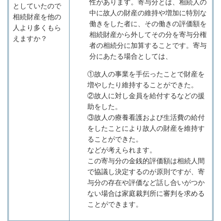
性があります。寄与分とは、相続人の
としていたので
中に故人の財産の維持や増加に特別な
相続財産を他の
働きをした者に、その働きの評価額を
人より多くもら
相続財産から外してその分を寄与分権
えますか？
者の相続分に加算することです。寄与
分にあたる場合としては、
①故人の事業を手伝ったことで財産を
増やしたり維持することができた。
②故人に対し金員を給付するなどの援
助をした。
③故人の療養看護および生活費の給付
をしたことにより故人の財産を維持す
ることができた。
などが考えられます。
この寄与分の金銭的評価額は相続人間
で協議し決定するのが原則ですが、寄
与分の存在や評価など話し合いがつか
ない場合は家庭裁判所に審判を求める
ことができます。