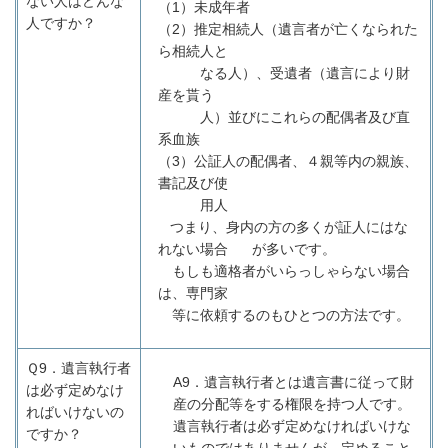
ない人はどんな
（
1
）未成年者
人ですか？
（
2
）推定相続人（遺言者が亡くなられた
ら相続人と
なる人）、受遺者（遺言により財
産を貰う
人）並びにこれらの配偶者及び直
系血族
（
3
）公証人の配偶者、４親等内の親族、
書記及び使
用人
つまり、身内の方の多くが証人にはな
れない場合 が多いです。
もしも適格者がいらっしゃらない場合
は、専門家
等に依頼するのもひとつの方法です。
Ｑ9．
遺言執行者
A9
．遺言執行者とは遺言書に従って財
は必ず定めなけ
産の分配等をする権限を持つ人です。
ればいけないの
遺言執行者は必ず定めなければいけな
ですか？