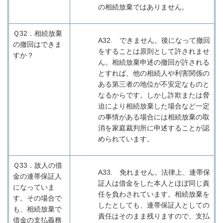
の相続放棄ではありません。
Ｑ32．
相続放棄
A32.
できません。後になって撤回
の撤回はできま
をすることは原則として許されませ
すか？
ん。相続放棄申述の撤回が許される
とすれば、他の相続人や利害関係の
ある第三者の地位が不安定なものと
なるからです。しかし詐欺または脅
迫により相続放棄した場合など一定
の事情がある場合には相続放棄の取
消を家庭裁判所に申述することが認
められています。
Ｑ33．
故人の借
A33.
免れません。法律上、連帯保
金の連帯保証人
証人は借金をした本人とほぼ同じ責
になっていま
任を負わされています。相続放棄を
す。その場合で
したとしても、連帯保証人としての
も、相続放棄で
責任はそのまま残りますので、支払
借金の支払義務