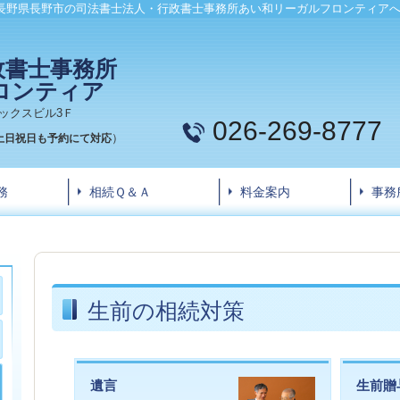
長野県長野市の司法書士法人・行政書士事務所あい和リーガルフロンティア
政書士事務所
ロンティア
アレックスビル3Ｆ
026-269-8777
）
土日祝日も予約にて対応
務
相続Ｑ＆Ａ
料金案内
事務
生前の相続対策
遺言
生前贈