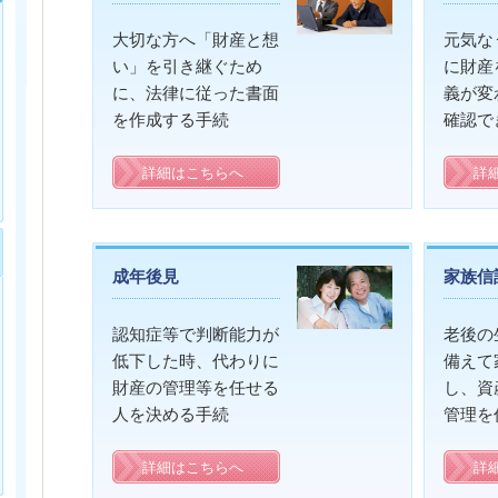
大切な方へ「財産と想
元気な
い」を引き継ぐため
に財産
に、法律に従った書面
義が変
を作成する手続
確認で
詳細はこちらへ
詳
成年後見
家族信
認知症等で判断能力が
老後の
低下した時、代わりに
備えて
財産の管理等を任せる
し、資
人を決める手続
管理を
詳細はこちらへ
詳