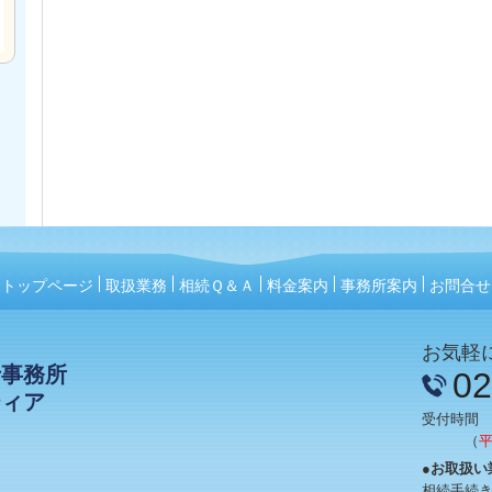
トップページ
取扱業務
相続Ｑ＆Ａ
料金案内
事務所案内
お問合せ
お気軽
士事務所
02
ティア
受付時間 9:
（
●お取扱い
相続手続